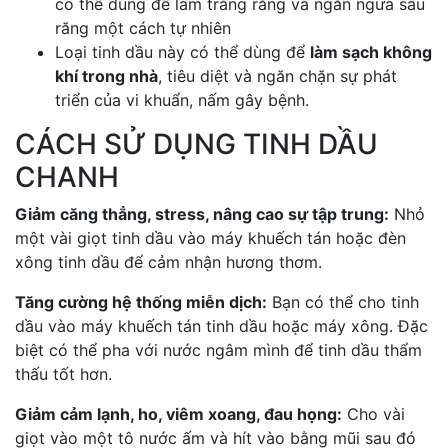
có thể dùng để làm trắng răng và ngăn ngừa sâu
răng một cách tự nhiên
Loại tinh dầu này có thể dùng để
làm sạch không
khí trong nhà
, tiêu diệt và ngăn chặn sự phát
triển của vi khuẩn, nấm gây bệnh.
CÁCH SỬ DỤNG TINH DẦU
CHANH
Giảm căng thẳng, stress, nâng cao sự tập trung:
Nhỏ
một vài giọt tinh dầu vào máy khuếch tán hoặc đèn
xông tinh dầu để cảm nhận hương thơm.
Tăng cường hệ thống miễn dịch:
Bạn có thể cho tinh
dầu vào máy khuếch tán tinh dầu hoặc máy xông. Đặc
biệt có thể pha với nước ngâm mình để tinh dầu thẩm
thấu tốt hơn.
Giảm cảm lạnh, ho, viêm xoang, đau họng:
Cho vài
giọt vào một tô nước ấm và hít vào bằng mũi sau đó