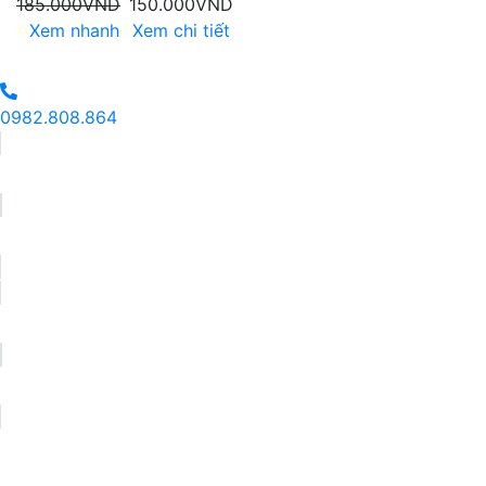
185.000
VND
150.000
VND
Xem nhanh
Xem chi tiết
0982.808.864