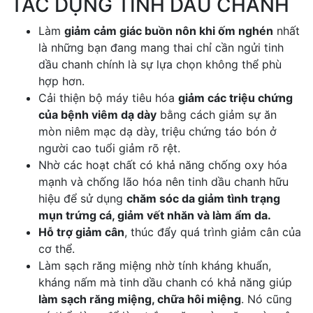
TÁC DỤNG TINH DẦU CHANH
Làm
giảm cảm giác buồn nôn khi ốm nghén
nhất
là những bạn đang mang thai chỉ cần ngửi tinh
dầu chanh chính là sự lựa chọn không thể phù
hợp hơn.
Cải thiện bộ máy tiêu hóa
giảm các triệu chứng
của bệnh viêm dạ dày
bằng cách giảm sự ăn
mòn niêm mạc dạ dày, triệu chứng táo bón ở
người cao tuổi giảm rõ rệt.
Nhờ các hoạt chất có khả năng chống oxy hóa
mạnh và chống lão hóa nên tinh dầu chanh hữu
hiệu để sử dụng
chăm sóc da giảm tình trạng
mụn trứng cá, giảm vết nhăn và làm ẩm da.
Hỗ trợ giảm cân
, thúc đẩy quá trình giảm cân của
cơ thể.
Làm sạch răng miệng nhờ tính kháng khuẩn,
kháng nấm mà tinh dầu chanh có khả năng giúp
làm sạch răng miệng, chữa hôi miệng
. Nó cũng