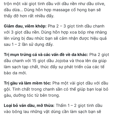
trộn một vài giọt tinh dầu với dầu nền như dầu olive,
dầu dừa… Dùng hỗn hợp massage cổ họng bạn sẽ
thấy đỡ hơn rất nhiều đấy.
Giảm đau, viêm khớp:
Pha 2 – 3 giọt tinh dầu chanh
với 3 giọt dầu nền. Dùng hỗn hợp xoa bóp nhẹ nhàng
lên vùng bị đau nhức bạn sẽ cảm nhận được hiệu quả
sau 1 – 2 lần sử dụng đấy.
Trị mụn trứng cá và các vấn đề về da khác:
Pha 2 giọt
dầu chanh với 15 giọt dầu Jojoba và thoa lên da giúp
làm sạch tạp chất, thúc đẩy sự phát triển của các tế
bào da mới.
Trị gầu và làm mềm tóc:
Pha một vài giọt dầu với dầu
gội. Tinh chất trong chanh sần có thể giúp bạn loại bỏ
gàu, dưỡng tóc từ bên trong.
Loại bỏ ván dầu, mỡ thừa:
Thấm 1 – 2 giọt tinh dầu
vào bông lau những vật dùng cần làm sạch bạn sẽ