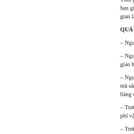
hẹn g
gian 
QUÁ
– Ngư
– Ngư
giao 
– Ngư
mã sả
hàng 
– Trư
phí v
– Trư