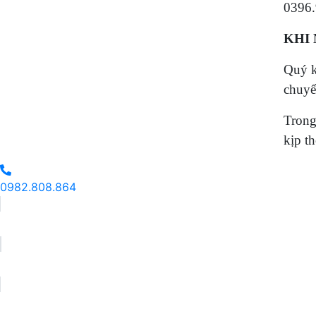
0396
KHI
Quý k
chuyển
Trong
kịp th
0982.808.864