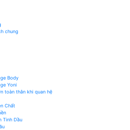
g
ch chung
age Body
ge Yoni
ơn toàn thân khi quan hệ
ên Chất
nền
n Tinh Dầu
ầu