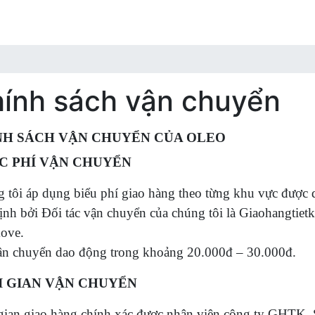
ính sách vận chuyển
NH SÁCH VẬN CHUYỂN CỦA OLEO
C PHÍ VẬN CHUYỂN
 tôi áp dụng biểu phí giao hàng theo từng khu vực được 
ịnh bởi Đối tác vận chuyển của chúng tôi là Giaohangti
ove.
ận chuyển dao động trong khoảng 20.000đ – 30.000đ.
I GIAN VẬN CHUYỂN
gian giao hàng chính xác được nhân viên công ty GHTK, 