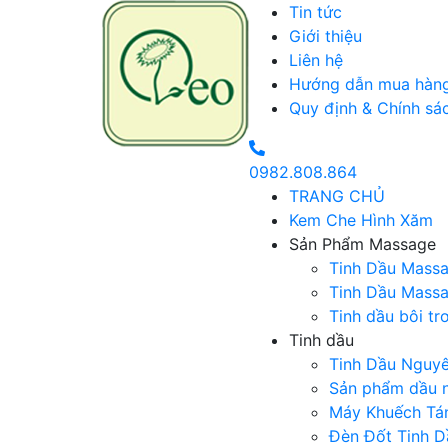
Tin tức
Giới thiệu
Liên hệ
Hướng dẫn mua hàn
Quy định & Chính sá
0982.808.864
TRANG CHỦ
Kem Che Hình Xăm
Sản Phẩm Massage
Tinh Dầu Mass
Tinh Dầu Massa
Tinh dầu bôi tr
Tinh dầu
Tinh Dầu Nguy
Sản phẩm dầu 
Máy Khuếch Tá
Đèn Đốt Tinh D