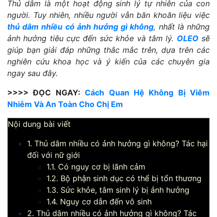
Thủ dâm là một hoạt động sinh lý tự nhiên của con
người. Tuy nhiên, nhiều người vẫn băn khoăn liệu
việc
thủ dâm nhiều có ảnh hưởng gì không
, nhất là những
ảnh hưởng tiêu cực đến sức khỏe và tâm lý.
OLEO
sẽ
giúp bạn giải đáp những thắc mắc trên, dựa trên các
nghiên cứu khoa học và ý kiến của các chuyên gia
ngay sau đây.
>>>> ĐỌC NGAY:
Cách Quan Hệ Không Bị Viêm
Nhiễm Và An Toàn Cho Chị Em
Nội dung bài viết
1. Thủ dâm nhiều có ảnh hưởng gì không? Tác hại
đối với nữ giới
1.1. Có nguy cơ bị lãnh cảm
1.2. Bộ phận sinh dục có thể bị tổn thương
1.3. Sức khỏe, tâm sinh lý bị ảnh hưởng
1.4. Nguy cơ dẫn đến vô sinh
2. Thủ dâm nhiều có ảnh hưởng gì không? Tác