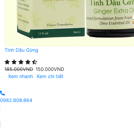
Tinh Dầu Gừng
185.000
VND
150.000
VND
Xem nhanh
Xem chi tiết
0982.808.864